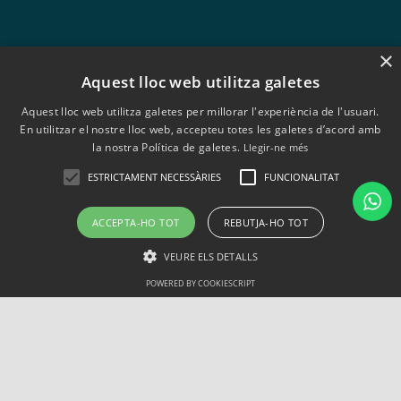
×
Aquest lloc web utilitza galetes
Aquest lloc web utilitza galetes per millorar l'experiència de l'usuari.
En utilitzar el nostre lloc web, accepteu totes les galetes d’acord amb
Avís legal
la nostra Política de galetes.
Llegir-ne més
Política de cookies
ESTRICTAMENT NECESSÀRIES
FUNCIONALITAT
Política de privadesa
ACCEPTA-HO TOT
REBUTJA-HO TOT
VEURE ELS DETALLS
POWERED BY COOKIESCRIPT