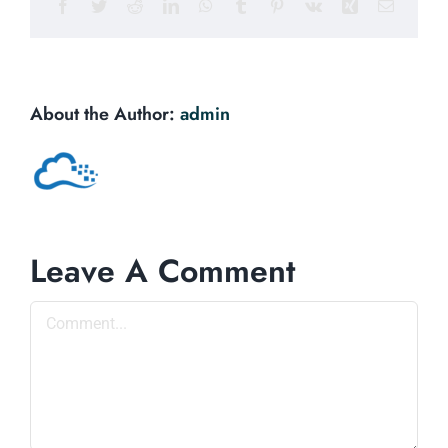
Facebook
Twitter
Reddit
LinkedIn
WhatsApp
Tumblr
Pinterest
Vk
Xing
Email
About the Author:
admin
Leave A Comment
Comment