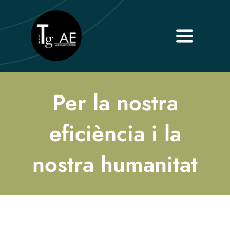
Skip
to
content
Toggle
Navigati
Inici
Per la nostra
Sobre nosaltres
eficiència i la
Serveis
nostra humanitat
Contacta