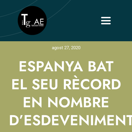
Skip
to
content
Toggle
Navigati
Inici
agost 27, 2020
Sobre nosaltres
ESPANYA BAT
Serveis
EL SEU RÈCORD
Contacta
EN NOMBRE
D’ESDEVENIMEN