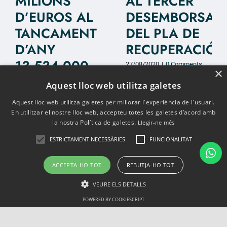
MILIONS
AL TERCER
D’EUROS AL
DESEMBORSAM
TANCAMENT
DEL PLA DE
D’ANY
RECUPERACIÓ
13.534.000
27/08/2020
|
0 Comments
×
CONTRIBUENTS
Aquest lloc web utilitza galetes
27/08/2020
|
0 Comments
Aquest lloc web utilitza galetes per millorar l'experiència de l'usuari.
En utilitzar el nostre lloc web, accepteu totes les galetes d’acord amb
la nostra Política de galetes.
Llegir-ne més
ESTRICTAMENT NECESSÀRIES
FUNCIONALITAT
ACCEPTA-HO TOT
REBUTJA-HO TOT
VEURE ELS DETALLS
POWERED BY COOKIESCRIPT