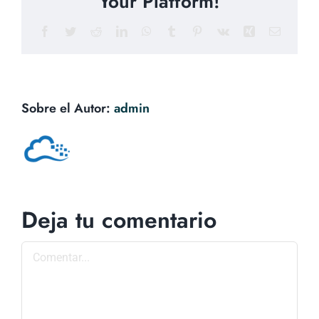
Your Platform!
Facebook
Twitter
Reddit
LinkedIn
WhatsApp
Tumblr
Pinterest
Vk
Xing
Correo
electrón
Sobre el Autor:
admin
Deja tu comentario
Comentar