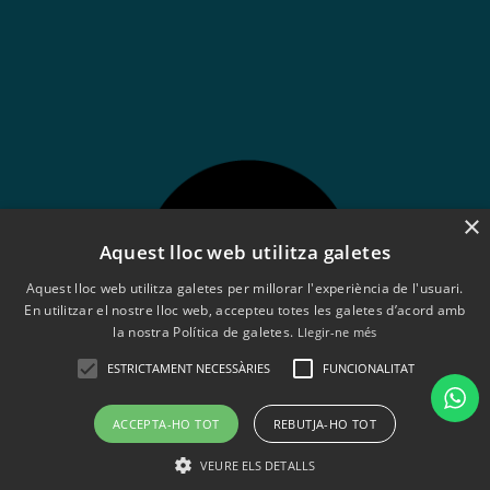
×
Aquest lloc web utilitza galetes
Aquest lloc web utilitza galetes per millorar l'experiència de l'usuari.
En utilitzar el nostre lloc web, accepteu totes les galetes d’acord amb
la nostra Política de galetes.
Llegir-ne més
ESTRICTAMENT NECESSÀRIES
FUNCIONALITAT
Aviso legal
ACCEPTA-HO TOT
REBUTJA-HO TOT
Política de cookies
VEURE ELS DETALLS