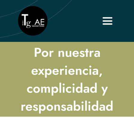
Saltar
al
contenido
Toggle
Navigati
Inicio
Por nuestra
Sobre nosotros
experiencia,
Servicios
complicidad y
Contacto
responsabilidad